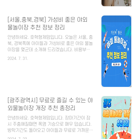
인된 가격으로 즐겁고 행복한 여행되시길 바랍
니다. [목차] 2024 대한민국 숙박세일 페스타국
내 여행 활성화 및소비진작을 위해문화체육관광
[서울,충북,경북] 가성비 좋은 야외
부와 한국관광공사가 주최하는민관 협력 프로젝
트 발급기간 ✅️ 8월 27일(화) ~ 9월 29일(일) ✅️
물놀이장 추천 정보 정리
매일 오전 10시부터 선착순 발급(20만장) 입실
안녕하세요. 호혁형제맘입니다. 오늘은 서울, 충
기간 ✅️ 9월 9일(월) ~ 10월 13일(일) 사용지역
북, 경북쪽에 아이들과 가성비로 좋은 야외 물놀
✅️ 비수도권 지역(서울, 경..
이장을 몇군데 소개해 드리겠습니다. 비용부담
없이 아이들과 즐거운 여름방학 추억 만들어 보
2024. 7. 31.
시면 좋겠습니다. [목차] 서울 1. 양화 한강공원
물놀이장 ✅️ 주소: 서울 영등포구 노들로 99 (양
화한강공원) ✅️ 운영기간: 2024. 6. 20(목) ~ 8.
18(일) ✅️ 운영시간: 09시 ~ 18시 (휴게시간:
12:00 ~ 12:40) ⚠️ 안전을 위해 매 15분간 휴식
시간 운영 ✅️ 이용금액 성인(만 19세이상):
3,000원청소년(만 13세~만 18세까지): 2,000
[광주광역시] 무료로 즐길 수 있는 야
원어린이(만 6세~만 12세까지): 1,000원만 6세
외물놀이장 개장 추천 총정리
미만(증빙서류 제출): 무료 📌 아이들이 이용하
기 좋은 수심 ..
안녕하세요. 호혁형제맘입니다. 장마기간이 잠
시 주춤해질때면 폭염 기승으로 매우 덥습니다.
방학기간도 돌아오고 아이들과 무료로 가까운곳
으로 물놀이를 하러 가면 어떨까요?? 이번 광주