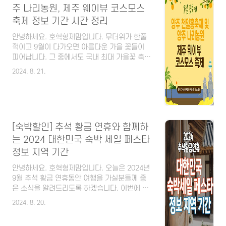
제주항공 찜특가 성공하는 꿀팁 제주항공 앱 다
주 나리농원, 제주 웨이뷰 코스모스
운로드하기회원가입하기할인코드로 추가 할인
축제 정보 기간 시간 정리
받기( 6월 23일 10시 국내선, 6월 24일 ..
안녕하세요. 호혁형제맘입니다. 무더위가 한풀
꺽이고 9월이 다가오면 아름다운 가을 꽃들이
피어납니다. 그 중에서도 국내 최대 가을꽃 축제
가 열리는 '양주 천만송이 천일홍 축제 및 나리
2024. 8. 21.
공원'과 코스모스를 제일 먼저 볼 수 있는 '제주
웨이뷰 코스모스 축제'를 추천드리겠습니다. [목
차] 제6회 양주 천만송이 천일홍 축제 ✅️ 주소:
경기도 양주시 광사로 131-66 (경기도 양주시
나리농원) ✅️ 기간: 2024년 9월 27일(금) ~ 9월
[숙박할인] 추석 황금 연휴와 함께하
29일(일) 2일간 무료입장 ✅️ 개막식: 9월 27일
(금) / 본행사: 9. 28(토) ~ 9.29(일) ✔️ 전국 최
는 2024 대한민국 숙박 세일 페스타
대 규모의 천일홍 및 다양한 가을꽃(해바라기,
정보 지역 기간
코스모스, 핑크뮬리 등) ✔️ 1,500대가 주차할 수
있는 주차장..
안녕하세요. 호혁형제맘입니다. 오늘은 2024년
9월 추석 황금 연휴동안 여행을 가실분들께 좋
은 소식을 알려드리도록 하겠습니다. 이번에 문
화체육관광부와 한국관광공사에서 '대한민국 숙
2024. 8. 20.
박세일 페스타'를 개최한다고 합니다. 발급기간
및 입실기간, 사용지역 등 정보를 확인하시고 할