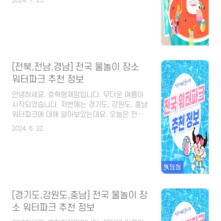
2024. 7. 23.
에서 무료로 야외물놀이장이 개장한다고 합니
다. 한번보시고 아이들과 즐거운 물놀이 하시면
서 소중한 추억 만들어 보시기 바랍니다. [목차]
북구 1. 산동교 친수공원 물놀이장 ✅️ 주소: 광주
광역시 북구 동림동 130-15 ✅️ 운영기간:
2024. 7. 24(수) ~ 8. 22(목) 📌매주 월요일 및
기상악화 시 휴장 ✅️ 운영시간: 10시 ~ 15시(점
[전북,전남,경남] 전국 물놀이 장소
심휴장: 13:00 ~ 14:00) ✅️ 이용대상: 광주시민
워터파크 추천 정보
누구나 ✅️ 이용요금: 무료 ✨️ 방수기저귀(유아),
수영모 또는 모자 필수 ..
안녕하세요. 호혁형제맘입니다. 무더운 여름이
시작되었습니다. 저번에는 경기도, 강원도, 충남
워터파크에 대해 알아보았는데요. 오늘은 전국
물놀이 장소 중 전북, 전남, 경남쪽에 무더위를
2024. 6. 22.
타파할 워터파크 몇군데를 소개해 볼려고 합니
다. 할인혜택 알아보셔서 가족, 친구, 연인과 함
께 신나고 즐거운 물놀이 즐기시러 가셔서 무더
운 여름 물리쳐 보시기 바랍니다. [목차] 전라북
도 아쿠아파크 아마존 완주 ✔️ 전주근교의 가성
비 괜찮은 중형 워터파크 ✔️ 바비큐와 식사가 가
능(버너, 불판, 집게, 가위 등 대여 및 고기도 판
[경기도,강원도,충남] 전국 물놀이 장
매), 다양한 밀키트 ✔️ 친구, 연인, 가족들과 모
소 워터파크 추천 정보
두 함께 즐길 수 있는 곳 ✔️ 다양한 부대시설 및