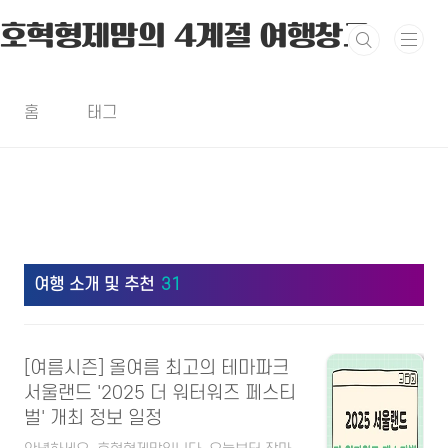
본문 바로가기
호혁형제맘의 4계절 여행창고.
홈
태그
여행 소개 및 추천
31
[여름시즌] 올여름 최고의 테마파크
서울랜드 '2025 더 워터워즈 페스티
벌' 개최 정보 일정