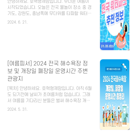
카바나, 테이블, 썬베드 대여가능(카바나는 미리
안녕하세요. 호혁형제맘입니다. 무더운 여름이
예약하기) ✔️ 인피니..
시작되었습니다. 오늘은 전국 물놀이 장소 중 경
기도, 강원도, 충남쪽에 무더위를 타파할 워터파
크 몇군데를 소개해 볼려고 합니다. 할인혜택 알
2024. 6. 21.
아보셔서 가족, 친구, 연인과 함께 신나고 즐거
운 물놀이 즐기시러 가셔서 무더운 여름 물리쳐
보시기 바랍니다. [목차] 경기도 1. 용인 캐리비
안베이 ✔️ 수도권에서 가장 가까운 국내 최대 규
모의 워터파크 ✔️ 실내 워터파크부터 실외 다양
한 어트랙션으로 구성된 총 다섯개의 테마공간
✔️ 아쿠아틱센터, 씨웨이브, 베이 슬라이드, 포
[여름피서] 2024 전국 해수욕장 정
트리스, 와일드리버 ✔️ 다양한 유수풀(파도풀,
보 및 개장일 폐장일 운영시간 주변
다이빙풀 등) 및 재미있는 놀거리들이 많음✔️ 음
관광지
식물 반입가능(씨와 껍질을 제거한 과일, 이유
식, 환자식, 음료) 단, 유리병..
[목차] 안녕하세요. 호혁형제맘입니다. 아직 6월
도 되기전에 날씨가 초여름처럼 덥습니다. 그래
서 여름을 기다리신 분들은 벌써 해수욕장 개장
일이 궁금하실텐데요. 오늘은 2024년 여름을 맞
2024. 5. 31.
이해 해수욕장 개장일 및 폐장일에 대해서 미리
알아보도록하겠습니다. 해수욕장을 방문하실 때
는 미리 개장일을 확인해 보시고 가시기 바랍니
다. 물론 아무때나 가도 물놀이를 즐길 수 있는