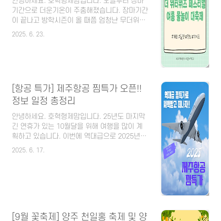
안녕하세요. 호혁형제맘입니다. 오늘부터 장마
기간으로 더운기온이 주춤해졌습니다. 장마기간
이 끝나고 방학시즌이 올 때쯤 엄청난 무더위가
온다고 합니다. 무더위가 오기 전 미리 물놀이
2025. 6. 23.
및 물축제 정보를 파악하셔서 가족, 연인, 친구
들과 환상적이고 신나는 곳으로 계획을 짜보시
기 바랍니다. 올 여름 최고의 테마파크 인 서울
랜드에서 여름 콘텐츠로 '2025 더 워터워즈 페
스티벌' 초대형 물 축제에 대한 정보를 알려드리
[항공 특가] 제주항공 찜특가 오픈!!
겠습니다. 목차 2025 더 워터워즈 페스티벌 주
최 및 일정 ✅️ 물놀이를 좋아하고 사랑하는 사람
정보 일정 총정리
들이 다양한 체험과 프로그램을 즐길 수 있는 초
안녕하세요. 호혁형제맘입니다. 25년도 마지막
대형 물축제 ✅️ 가족, 연인, 친구들 모두를 위한
긴 연휴가 있는 10월달을 위해 여행을 많이 계
축제 ✅️ 하루 100톤의 시원한 물놀이와 풍성한
획하고 있습니다. 이번에 역대급으로 2025년도
공연 ✅️ 아이들을 위한..
제주항공 찜 특가 혜택이 공개되었습니다. 국내
2025. 6. 17.
선부터 동북아, 동남아까지 저렴하게 떠날 수 있
는 기회를 잡으셔서 즐겁고 행복한 여행 즐겨보
시기 바랍니다. [목차] 제주항공 찜특가 혜택
Comming~ ✔️ 창립 20주년 최대 '91%할인'✔️
국내선 편도 총액 11,900원~✔️ 동북아 편도 총
액 34,900원~✔️ 동남아 편도 총액 44,400원~
📌 유류할증료와 공항시설 사용료 등 모두 포함
[9월 꽃축제] 양주 천일홍 축제 및 양